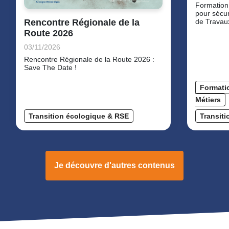
Formation 
pour sécur
Rencontre Régionale de la
de Travaux
Route 2026
03/11/2026
Rencontre Régionale de la Route 2026 :
Save The Date !
Formatio
Métiers
Transition écologique & RSE
Transit
Je découvre d'autres contenus