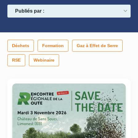
Publiés par :
Déchets
Formation
Gaz à Effet de Serre
RSE
Webinaire