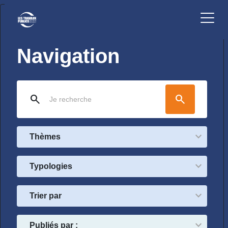
Navigation
search
search
Thèmes
Typologies
Trier par
Publiés par :