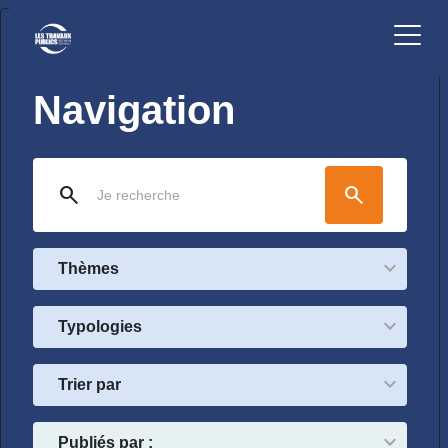
Navigation
search
search
Thèmes
Typologies
Trier par
Publiés par :