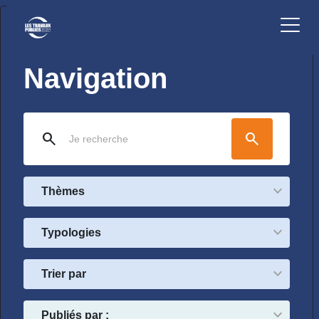
Navigation
search
search
Thèmes
Typologies
Trier par
Publiés par :