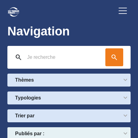
Navigation
search
search
Thèmes
Typologies
Trier par
Publiés par :