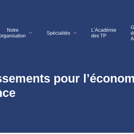
G
Notre
L'Académie
Spécialités
d
organisation
des TP
A
ssements pour l’économie
nce