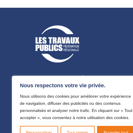
FRTP Auvergne-Rhône-Alpes
Nous respectons votre vie privée.
Siège Lyon
23, avenue Condorcet - 69100 Villeurban
Nous utilisons des cookies pour améliorer votre expérience
Tel. 04 37 47 39 75
de navigation, diffuser des publicités ou des contenus
personnalisés et analyser notre trafic. En cliquant sur « Tout
Délégation Auvergne
9, rue du Bois Joli - BP 10063
accepter », vous consentez à notre utilisation des cookies.
63802 Cournon d'Auvergne Cedex
Tel. 04 73 42 27 00
Personnaliser
Tout rejeter
Accepter tout