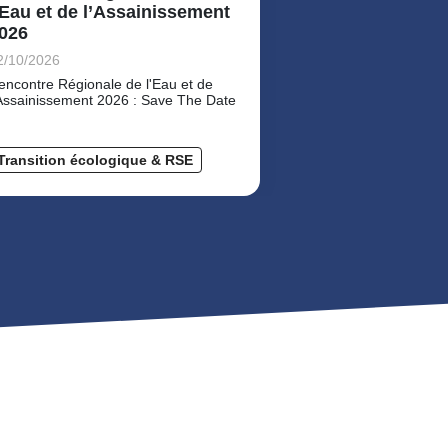
Gérer les risques 
’Eau et de l’Assainissement
cas pratiques pour
026
à toutes les étape
2/10/2026
encontre Régionale de l'Eau et de
'Assainissement 2026 : Save The Date
Formation et At
Métiers
Transition écologique & RSE
Transition éco