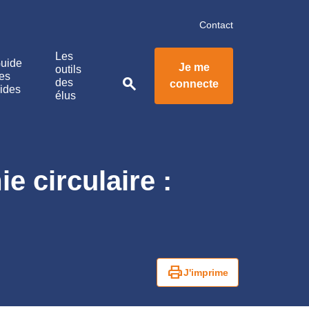
Contact
Les
uide
Je me
outils
es
search
des
connecte
ides
élus
 circulaire :
print
J'imprime