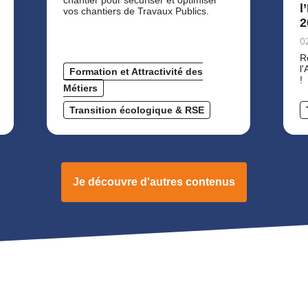
chantier pour sécuriser et optimiser
l
vos chantiers de Travaux Publics.
2
0
R
l
Formation et Attractivité des
!
Métiers
Transition écologique & RSE
Je découvre d'autres contenus