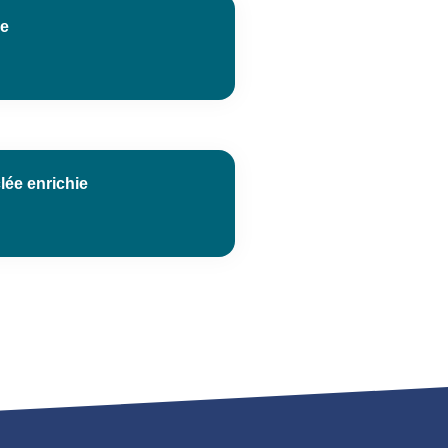
ge
lée enrichie