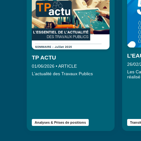
L’EA
TP ACTU
26/02/
01/06/2026 • ARTICLE
Les Ca
L’actualité des Travaux Publics
réalisé
des ré
essenti
Analyses & Prises de positions
Transi