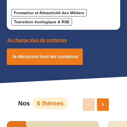
Formation et Attractivité des Métiers
Transition écologique & RSE
Je charge plus de contenus
Je découvre tous les contenus
Nos
6 thèmes
keyboard_arrow_left
keyboard_arrow_right