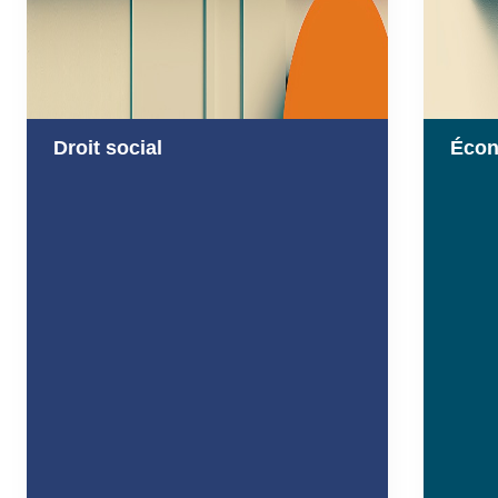
Droit social
Écon