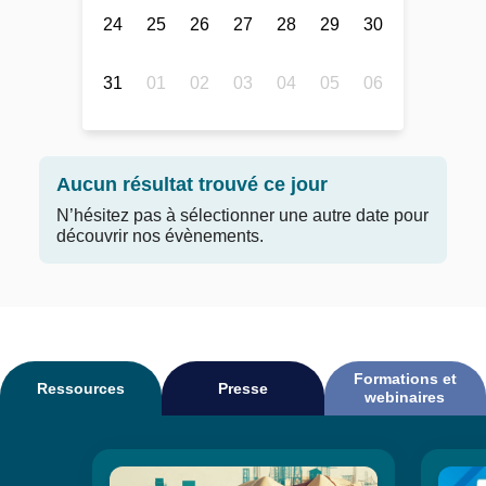
24
25
26
27
28
29
30
31
01
02
03
04
05
06
Aucun résultat trouvé ce jour
N’hésitez pas à sélectionner une autre date pour
découvrir nos évènements.
Formations et
Ressources
Presse
webinaires