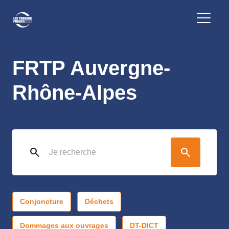
FRTP Auvergne-
Rhône-Alpes
search
search
Conjoncture
Déchets
Dommages aux ouvrages
DT-DICT